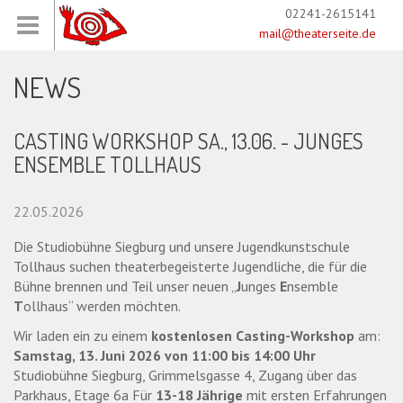
02241-2615141
mail@theaterseite.de
NEWS
CASTING WORKSHOP SA., 13.06. - JUNGES
ENSEMBLE TOLLHAUS
22.05.2026
Die Studiobühne Siegburg und unsere Jugendkunstschule
Tollhaus suchen theaterbegeisterte Jugendliche, die für die
Bühne brennen und Teil unser neuen „
J
unges
E
nsemble
T
ollhaus“ werden möchten.
Wir laden ein zu einem
kostenlosen Casting-Workshop
am:
Samstag, 13. Juni 2026 von 11:00 bis 14:00 Uhr
Studiobühne Siegburg, Grimmelsgasse 4, Zugang über das
Parkhaus, Etage 6a Für
13-18 Jährige
mit ersten Erfahrungen