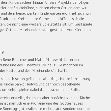
 den „Kindersachen“ hinaus. Unsere Projekte benötigen
tler der Studiobühne, suchten einem Ort, an dem wir
und dem benachbarten Kindergarten eröffnet sich nun
e Stadt, den Kreis und die Gemeinde eröffnet sich die
en, die nicht eine weitere Spielstätte ist, um Gastspiele
iger Ort des Miteinanders ist – gestaltet von Künstlern,
ig
n René Böttcher und Maike Mielewski, Leiter der
obühne und des "Theaters Tollhaus". Sie möchten im
 der Kultur und des Miteinanders" schaffen.
sie auch schon gefunden, allerdings ist die Umsetzung
 die Kirche Sankt Hedwig und der noch bestehende
u umzieht, spielen dabei die entscheidende Rolle.
ereits erstellt, das muss aber zunächst von der Kirche
g ist nämlich eine Profanierung des Gotteshauses
ne Sonntagsgottesdienste mehr statt, sondern nur noch