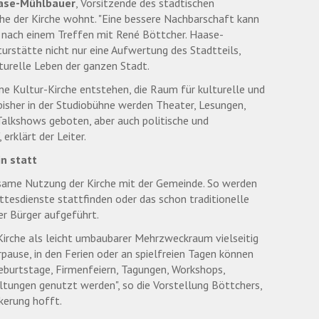
ase-Mühlbauer
, Vorsitzende des städtischen
ähe der Kirche wohnt. "Eine bessere Nachbarschaft kann
sie nach einem Treffen mit René Böttcher. Haase-
urstätte nicht nur eine Aufwertung des Stadtteils,
turelle Leben der ganzen Stadt.
ne Kultur-Kirche entstehen, die Raum für kulturelle und
bisher in der Studiobühne werden Theater, Lesungen,
alkshows geboten, aber auch politische und
erklärt der Leiter.
n statt
nsame Nutzung der Kirche mit der Gemeinde. So werden
ttesdienste stattfinden oder das schon traditionelle
er Bürger aufgeführt.
 Kirche als leicht umbaubarer Mehrzweckraum vielseitig
pause, in den Ferien oder an spielfreien Tagen können
eburtstage, Firmenfeiern, Tagungen, Workshops,
ltungen genutzt werden", so die Vorstellung Böttchers,
kerung hofft.