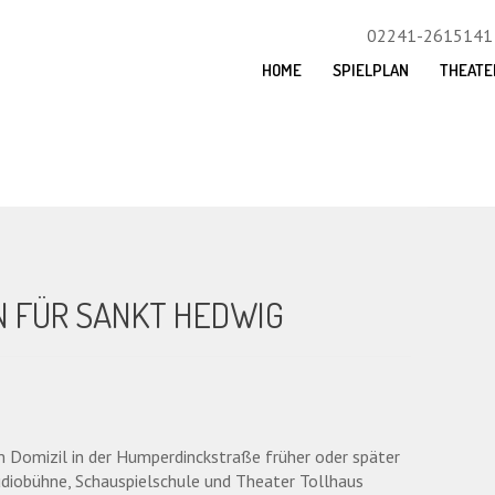
02241-2615141
HOME
SPIELPLAN
THEATE
N FÜR SANKT HEDWIG
m Domizil in der Humperdinckstraße früher oder später
udiobühne, Schauspielschule und Theater Tollhaus