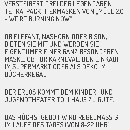
VERSTEIGERT DREI DER LEGENDÄREN
TETRA-PACK-TIERMASKEN VON „MÜLL 2.0
– WE´RE BURNING NOW“.
OB ELEFANT, NASHORN ODER BISON,
BIETEN SIE MIT UND WERDEN SIE
EIGENTÜMER EINER GANZ BESONDEREN
MASKE, OB FÜR KARNEVAL, DEN EINKAUF
IM SUPERMARKT ODER ALS DEKO IM
BÜCHERREGAL.
DER ERLÖS KOMMT DEM KINDER- UND
JUGENDTHEATER TOLLHAUS ZU GUTE.
DAS HÖCHSTGEBOT WIRD REGELMÄSSIG I
M LAUFE DES TAGES (VON 8-22 UHR) A