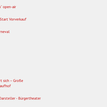
“ open-air
 Start Vorverkauf
rneval
rt sich – Große
Kaufhof
rsteller - Bürgertheater