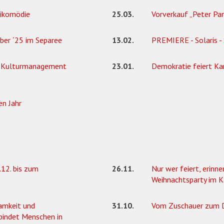
mikomödie
25.03.
Vorverkauf „Peter Pan
ber ´25 im Separee
13.02.
PREMIERE - Solaris -
ch Kulturmanagement
23.01.
Demokratie feiert Ka
en Jahr
12. bis zum
26.11.
Nur wer feiert, erinne
Weihnachtsparty im 
amkeit und
31.10.
Vom Zuschauer zum Da
bindet Menschen in