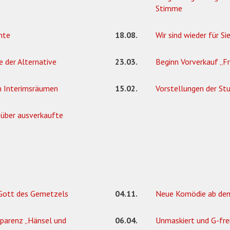
Stimme
hte
18.08.
Wir sind wieder für Si
e der Alternative
23.03.
Beginn Vorverkauf „F
in Interimsräumen
15.02.
Vorstellungen der St
 über ausverkaufte
 Gott des Gemetzels
04.11.
Neue Komödie ab de
sparenz „Hänsel und
06.04.
Unmaskiert und G-fre