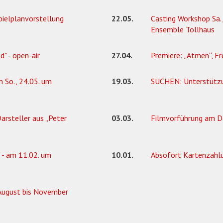
pielplanvorstellung
22.05.
Casting Workshop Sa.,
Ensemble Tollhaus
" - open-air
27.04.
Premiere: „Atmen“, Fr
 So., 24.05. um
19.03.
SUCHEN: Unterstütz
arsteller aus „Peter
03.03.
Filmvorführung am Do.
 - am 11.02. um
10.01.
Absofort Kartenzahl
 August bis November