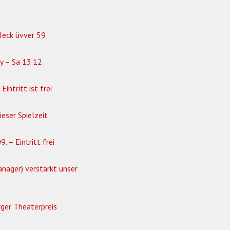
Jeck üvver 59
y – Sa 13.12.
 Eintritt ist frei
ieser Spielzeit
. – Eintritt frei
nager) verstärkt unser
rger Theaterpreis