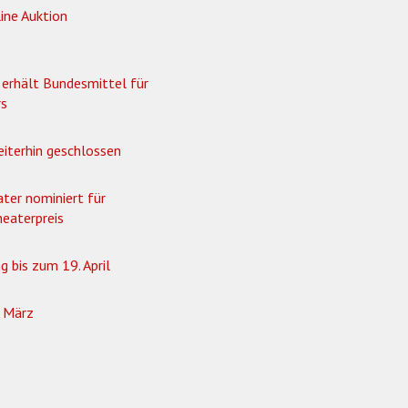
ine Auktion
 erhält Bundesmittel für
rs
eiterhin geschlossen
ter nominiert für
eaterpreis
g bis zum 19. April
b März