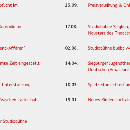
flicht im
23.09.
Preisverleihung & Onl
 Komödie am
17.08.
Studiobühne Siegburg
Neustart des Theate
end-Affären"
02.06.
Studiobühne bleibt w
mte Zeit eingestellt
14.04.
Siegburger Jugendthea
Deutschen Amateurth
re Unterstützung
10.03.
Spielzeitunterbrechun
- Zwischen Lackschuh
19.01.
Neues Kinderstück a
der Studiobühne