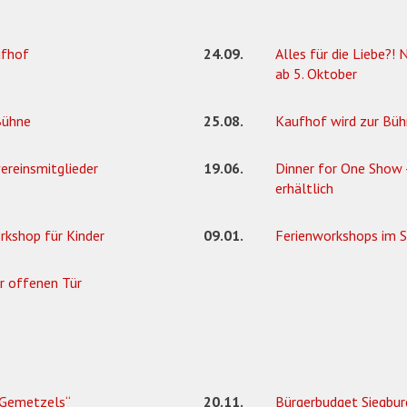
ufhof
24.09.
Alles für die Liebe?
ab 5. Oktober
Bühne
25.08.
Kaufhof wird zur Bü
ereinsmitglieder
19.06.
Dinner for One Show 
erhältlich
workshop für Kinder
09.01.
Ferienworkshops im
er offenen Tür
 Gemetzels“
20.11.
Bürgerbudget Siegburg