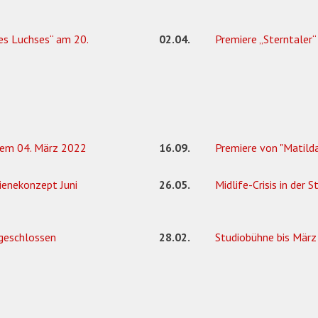
des Luchses“ am 20.
02.04.
Premiere „Sterntaler“
dem 04. März 2022
16.09.
Premiere von "Matild
ienekonzept Juni
26.05.
Midlife-Crisis in der 
geschlossen
28.02.
Studiobühne bis Mär