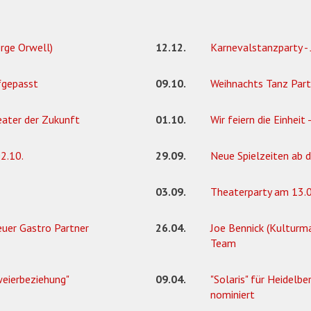
rge Orwell)
12.12.
Karnevalstanzparty - 
fgepasst
09.10.
Weihnachts Tanz Part
eater der Zukunft
01.10.
Wir feiern die Einheit -
2.10.
29.09.
Neue Spielzeiten ab d
03.09.
Theaterparty am 13.09
uer Gastro Partner
26.04.
Joe Bennick (Kulturma
Team
weierbeziehung"
09.04.
"Solaris" für Heidelbe
nominiert