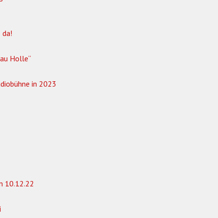
e da!
rau Holle“
udiobühne in 2023
m 10.12.22
i