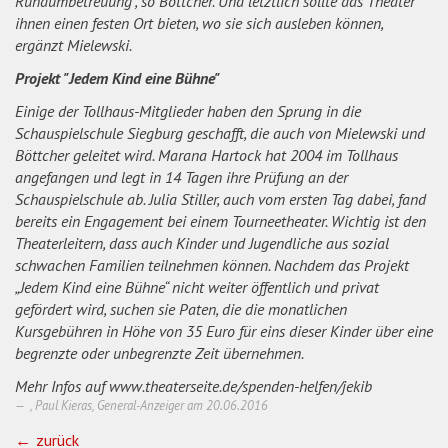
Rundumbetreuung“, so Böttcher. Und letztlich sollte das Theater
ihnen einen festen Ort bieten, wo sie sich ausleben können,
ergänzt Mielewski.
Projekt "Jedem Kind eine Bühne"
Einige der Tollhaus-Mitglieder haben den Sprung in die
Schauspielschule Siegburg geschafft, die auch von Mielewski und
Böttcher geleitet wird. Marana Hartock hat 2004 im Tollhaus
angefangen und legt in 14 Tagen ihre Prüfung an der
Schauspielschule ab. Julia Stiller, auch vom ersten Tag dabei, fand
bereits ein Engagement bei einem Tourneetheater. Wichtig ist den
Theaterleitern, dass auch Kinder und Jugendliche aus sozial
schwachen Familien teilnehmen können. Nachdem das Projekt
„Jedem Kind eine Bühne“ nicht weiter öffentlich und privat
gefördert wird, suchen sie Paten, die die monatlichen
Kursgebühren in Höhe von 35 Euro für eins dieser Kinder über eine
begrenzte oder unbegrenzte Zeit übernehmen.
Mehr Infos auf www.theaterseite.de/spenden-helfen/jekib
, Paul Kieras, General-Anzeiger am
20.06.2016
zurück