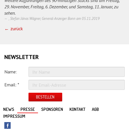
Weitere Aufführungen des 90-minütigen Stücks sind am Freitag,
29. November, Freitag, 6. Dezember, und Samstag, 11. Januar, zu
sehen.
, Stefan János Wágner, General-Anzeiger Bonn am
05.11.2019
zurück
NEWSLETTER
Name:
Email: *
BESTELLEN
NEWS
PRESSE
SPONSOREN
KONTAKT
AGB
IMPRESSUM