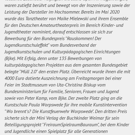
waren zutiefst berührt und bewegt von der Inszenierung sowie der
Leistung der Darsteller im Hochsommer. Bereits im Mai 2020
wurde das Tanztheater von Maike Mielewski und ihrem Ensemble
für den Deutschen Amateurtheaterpreis im Bereich Kinder- und
Jugendtheater nominiert, darauf entschlossen sie sich zur
Bewerbung für den Bundespreis "Rauskommen! Der
Jugendkunstschuleffekt" vom Bundesverband der
Jugendkunstschulen und Kulturpädagogischen Einrichtungen
(Bjke). Mit Erfolg, denn unter 135 Bewerbungen von
kulturpädagogischen Projekten aus dem gesamten Bundesgebiet
belegte "Müll 2.0" den ersten Platz. Überreicht wurde ihnen die mit
4000 Euro dotierte Auszeichnung am Freitagmorgen bei einer
Feier im Stadtmuseum von Uta-Christina Biskup vom
Bundesministerium für Familie, Senioren, Frauen und Jugend
sowie von Peter Kamp, vom Bjke. Der zweite Platz ging an die
Kunstschule Paula Worpswede für ihre mobile Kunstintervention
"Wo brennt's? Die Kunstfeuerwehr Worpswede". Den dritten Preis
sicherte sich der Mini Verlag der Buchkinder Weimar für sein
Beteiligungsprojekt "FreiraumSpielraumBauraum", bei dem Kinder
und Jugendliche einen Spielplatz für alle Generationen