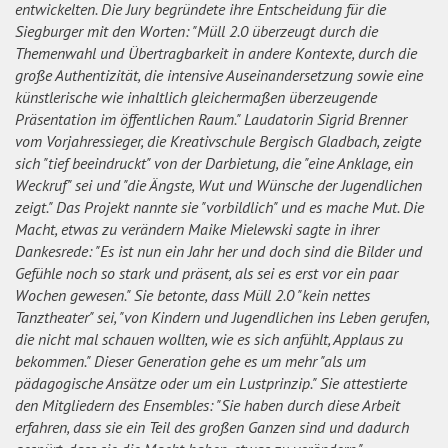
entwickelten. Die Jury begründete ihre Entscheidung für die
Siegburger mit den Worten: "Müll 2.0 überzeugt durch die
Themenwahl und Übertragbarkeit in andere Kontexte, durch die
große Authentizität, die intensive Auseinandersetzung sowie eine
künstlerische wie inhaltlich gleichermaßen überzeugende
Präsentation im öffentlichen Raum." Laudatorin Sigrid Brenner
vom Vorjahressieger, die Kreativschule Bergisch Gladbach, zeigte
sich "tief beeindruckt" von der Darbietung, die "eine Anklage, ein
Weckruf" sei und "die Ängste, Wut und Wünsche der Jugendlichen
zeigt." Das Projekt nannte sie "vorbildlich" und es mache Mut. Die
Macht, etwas zu verändern Maike Mielewski sagte in ihrer
Dankesrede: "Es ist nun ein Jahr her und doch sind die Bilder und
Gefühle noch so stark und präsent, als sei es erst vor ein paar
Wochen gewesen." Sie betonte, dass Müll 2.0 "kein nettes
Tanztheater" sei, "von Kindern und Jugendlichen ins Leben gerufen,
die nicht mal schauen wollten, wie es sich anfühlt, Applaus zu
bekommen." Dieser Generation gehe es um mehr "als um
pädagogische Ansätze oder um ein Lustprinzip." Sie attestierte
den Mitgliedern des Ensembles: "Sie haben durch diese Arbeit
erfahren, dass sie ein Teil des großen Ganzen sind und dadurch