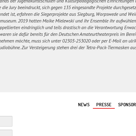
ands der Jugendkunstschulen und Kulturpädagogischen Einrichtungen no
e die Jury beeindruckt, sich gegen 135 eingesandte Projekte durchgesetzt
andet ist, erfahren die Siegerprojekte aus Siegburg, Worpswede und Wei
dtmuseum. 2019 hatten Maike Mielewski und ihr Ensemble ihr aufwühle
ppellierten eindringlich und teils drastisch an die Verantwortung Erwac
aren sie dafür bereits für den Deutschen Amateurtheaterpreis im Bere
ilnehmen möchte, muss sich unter 02303-253020 oder per E-Mail an ulr
tudiobühne. Zur Versteigerung stehen drei der Tetra-Pack-Tiermasken 
NEWS
PRESSE
SPONSO