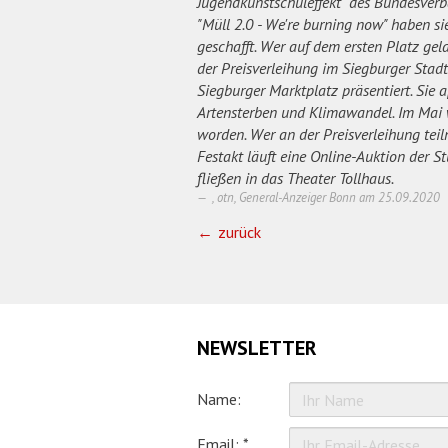
Jugendkunstschuleffekt" des Bundesverb
"Müll 2.0 - We're burning now" haben si
geschafft. Wer auf dem ersten Platz gel
der Preisverleihung im Siegburger Sta
Siegburger Marktplatz präsentiert. Sie a
Artensterben und Klimawandel. Im Mai w
worden. Wer an der Preisverleihung te
Festakt läuft eine Online-Auktion der S
fließen in das Theater Tollhaus.
, otn, General-Anzeiger Bonn am
25.09.2020
zurück
NEWSLETTER
Name:
Email: *