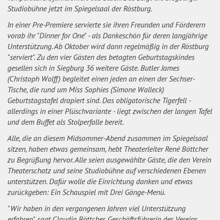
Studiobühne jetzt im Spiegelsaal der Röstburg.
In einer Pre-Premiere servierte sie ihren Freunden und Förderern
vorab ihr "Dinner for One" - als Dankeschön für deren langjährige
Unterstützung. Ab Oktober wird dann regelmäßig in der Röstburg
"serviert". Zu den vier Gästen des betagten Geburtstagskindes
gesellen sich in Siegburg 36 weitere Gäste. Butler James
(Christoph Wolff) begleitet einen jeden an einen der Sechser-
Tische, die rund um Miss Sophies (Simone Walleck)
Geburtstagstafel drapiert sind. Das obligatorische Tigerfell -
allerdings in einer Plüschvariante - liegt zwischen der langen Tafel
und dem Buffet als Stolperfalle bereit.
Alle, die an diesem Midsommer-Abend zusammen im Spiegelsaal
sitzen, haben etwas gemeinsam, hebt Theaterleiter René Böttcher
zu Begrüßung hervor. Alle seien ausgewählte Gäste, die den Verein
Theaterschatz und seine Studiobühne auf verschiedenen Ebenen
unterstützen. Dafür wolle die Einrichtung danken und etwas
zurückgeben: Ein Schauspiel mit Drei Gänge-Menü.
"Wir haben in den vergangenen Jahren viel Unterstützung
erfahren", sagt Claudia Böttcher, Geschäftsführerin des Vereins