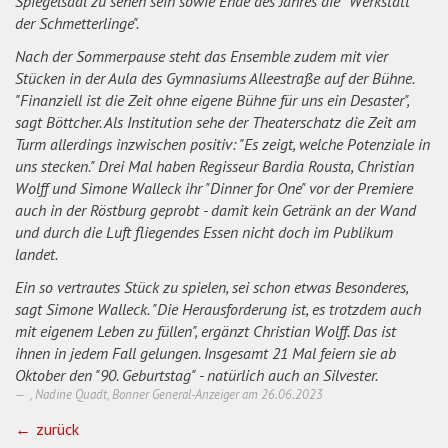
Spiegelsaal zu sehen sein sowie Ende des Jahres die "Werkstatt
der Schmetterlinge".
Nach der Sommerpause steht das Ensemble zudem mit vier
Stücken in der Aula des Gymnasiums Alleestraße auf der Bühne.
"Finanziell ist die Zeit ohne eigene Bühne für uns ein Desaster",
sagt Böttcher. Als Institution sehe der Theaterschatz die Zeit am
Turm allerdings inzwischen positiv: "Es zeigt, welche Potenziale in
uns stecken." Drei Mal haben Regisseur Bardia Rousta, Christian
Wolff und Simone Walleck ihr "Dinner for One" vor der Premiere
auch in der Röstburg geprobt - damit kein Getränk an der Wand
und durch die Luft fliegendes Essen nicht doch im Publikum
landet.
Ein so vertrautes Stück zu spielen, sei schon etwas Besonderes,
sagt Simone Walleck. "Die Herausforderung ist, es trotzdem auch
mit eigenem Leben zu füllen", ergänzt Christian Wolff. Das ist
ihnen in jedem Fall gelungen. Insgesamt 21 Mal feiern sie ab
Oktober den "90. Geburtstag" - natürlich auch an Silvester.
, Nadine Quadt, Bonner General-Anzeiger am
26.06.2023
zurück