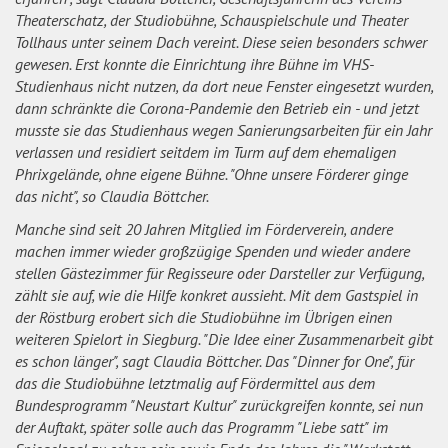
Theaterschatz, der Studiobühne, Schauspielschule und Theater
Tollhaus unter seinem Dach vereint. Diese seien besonders schwer
gewesen. Erst konnte die Einrichtung ihre Bühne im VHS-
Studienhaus nicht nutzen, da dort neue Fenster eingesetzt wurden,
dann schränkte die Corona-Pandemie den Betrieb ein - und jetzt
musste sie das Studienhaus wegen Sanierungsarbeiten für ein Jahr
verlassen und residiert seitdem im Turm auf dem ehemaligen
Phrixgelände, ohne eigene Bühne. "Ohne unsere Förderer ginge
das nicht", so Claudia Böttcher.
Manche sind seit 20 Jahren Mitglied im Förderverein, andere
machen immer wieder großzügige Spenden und wieder andere
stellen Gästezimmer für Regisseure oder Darsteller zur Verfügung,
zählt sie auf, wie die Hilfe konkret aussieht. Mit dem Gastspiel in
der Röstburg erobert sich die Studiobühne im Übrigen einen
weiteren Spielort in Siegburg. "Die Idee einer Zusammenarbeit gibt
es schon länger", sagt Claudia Böttcher. Das "Dinner for One", für
das die Studiobühne letztmalig auf Fördermittel aus dem
Bundesprogramm "Neustart Kultur" zurückgreifen konnte, sei nun
der Auftakt, später solle auch das Programm "Liebe satt" im