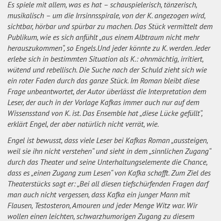
Es spiele mit allem, was es hat – schauspielerisch, tänzerisch,
musikalisch – um die Irrsinnsspirale, von der K. angezogen wird,
sichtbar, hörbar und spürbar zu machen. Das Stück vermittelt dem
Publikum, wie es sich anfühlt „aus einem Albtraum nicht mehr
herauszukommen“, so Engels.Und jeder könnte zu K. werden. Jeder
erlebe sich in bestimmten Situation als K.: ohnmächtig, irritiert,
wütend und rebellisch. Die Suche nach der Schuld zieht sich wie
ein roter Faden durch das ganze Stück. Im Roman bleibt diese
Frage unbeantwortet, der Autor überlässt die Interpretation dem
Leser, der auch in der Vorlage Kafkas immer auch nur auf dem
Wissensstand von K. ist. Das Ensemble hat „diese Lücke gefüllt“,
erklärt Engel, der aber natürlich nicht verrät, wie.
Engel ist bewusst, dass viele Leser bei Kafkas Roman „aussteigen,
weil sie ihn nicht verstehen“ und sieht in dem „sinnlichen Zugang“
durch das Theater und seine Unterhaltungselemente die Chance,
dass es „einen Zugang zum Lesen“ von Kafka schafft. Zum Ziel des
Theaterstücks sagt er: „Bei all diesen tiefschürfenden Fragen darf
man auch nicht vergessen, dass Kafka ein junger Mann mit
Flausen, Testosteron, Amouren und jeder Menge Witz war. Wir
wollen einen leichten, schwarzhumorigen Zugang zu diesem