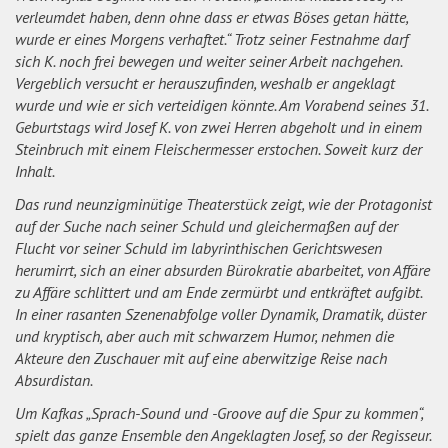
verleumdet haben, denn ohne dass er etwas Böses getan hätte,
wurde er eines Morgens verhaftet.“ Trotz seiner Festnahme darf
sich K. noch frei bewegen und weiter seiner Arbeit nachgehen.
Vergeblich versucht er herauszufinden, weshalb er angeklagt
wurde und wie er sich verteidigen könnte. Am Vorabend seines 31.
Geburtstags wird Josef K. von zwei Herren abgeholt und in einem
Steinbruch mit einem Fleischermesser erstochen. Soweit kurz der
Inhalt.
Das rund neunzigminütige Theaterstück zeigt, wie der Protagonist
auf der Suche nach seiner Schuld und gleichermaßen auf der
Flucht vor seiner Schuld im labyrinthischen Gerichtswesen
herumirrt, sich an einer absurden Bürokratie abarbeitet, von Affäre
zu Affäre schlittert und am Ende zermürbt und entkräftet aufgibt.
In einer rasanten Szenenabfolge voller Dynamik, Dramatik, düster
und kryptisch, aber auch mit schwarzem Humor, nehmen die
Akteure den Zuschauer mit auf eine aberwitzige Reise nach
Absurdistan.
Um Kafkas „Sprach-Sound und -Groove auf die Spur zu kommen“,
spielt das ganze Ensemble den Angeklagten Josef, so der Regisseur.