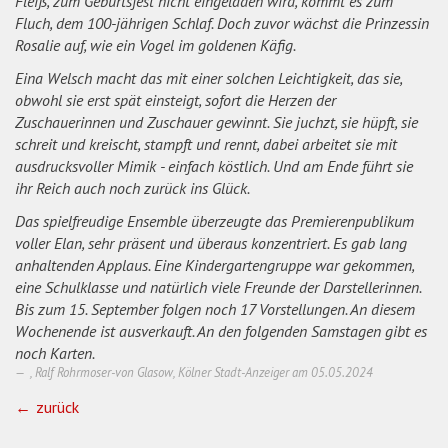
Fleiß, zum Geburtsfest nicht eingeladen wird, kommt es zum
Fluch, dem 100-jährigen Schlaf. Doch zuvor wächst die Prinzessin
Rosalie auf, wie ein Vogel im goldenen Käfig.
Eina Welsch macht das mit einer solchen Leichtigkeit, das sie,
obwohl sie erst spät einsteigt, sofort die Herzen der
Zuschauerinnen und Zuschauer gewinnt. Sie juchzt, sie hüpft, sie
schreit und kreischt, stampft und rennt, dabei arbeitet sie mit
ausdrucksvoller Mimik - einfach köstlich. Und am Ende führt sie
ihr Reich auch noch zurück ins Glück.
Das spielfreudige Ensemble überzeugte das Premierenpublikum
voller Elan, sehr präsent und überaus konzentriert. Es gab lang
anhaltenden Applaus. Eine Kindergartengruppe war gekommen,
eine Schulklasse und natürlich viele Freunde der Darstellerinnen.
Bis zum 15. September folgen noch 17 Vorstellungen. An diesem
Wochenende ist ausverkauft. An den folgenden Samstagen gibt es
noch Karten.
, Ralf Rohrmoser-von Glasow, Kölner Stadt-Anzeiger am
05.05.2024
zurück