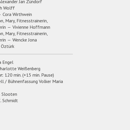
Alexander Jan Zündorf
ph Wolff
Cora Wirthwein
n, Mary, Fitnesstrainerin,
rin
Vivienne Hoffmann
n, Mary, Fitnesstrainerin,
rin
Wencke Jona
 Öztürk
a Engel
harlotte Weißenberg
r:
120 min. (+15 min. Pause)
ll / Bühnenfassung Volker Maria
n Slooten
C. Schmidt