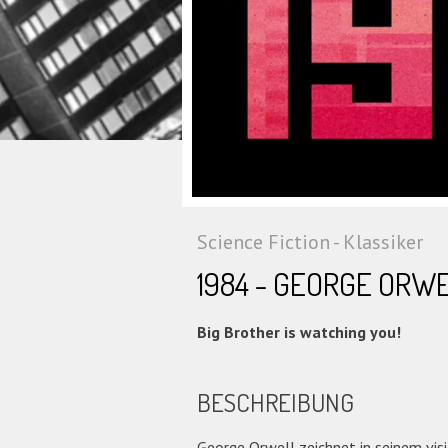
Science Fiction - Klassiker
1984 - GEORGE ORW
Big Brother is watching you!
BESCHREIBUNG
George Orwell zeichnet in seinem vi