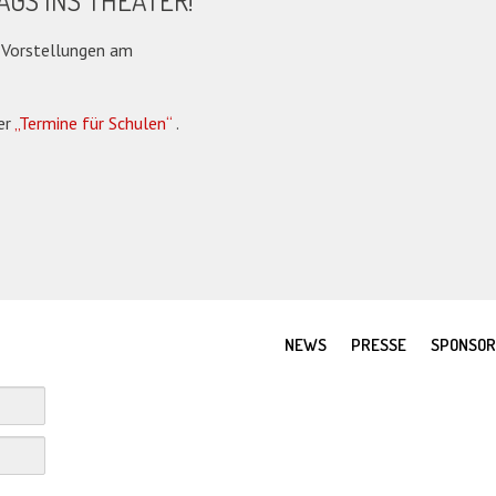
AGS INS THEATER!
e Vorstellungen am
er
„Termine für Schulen“
.
NEWS
PRESSE
SPONSO