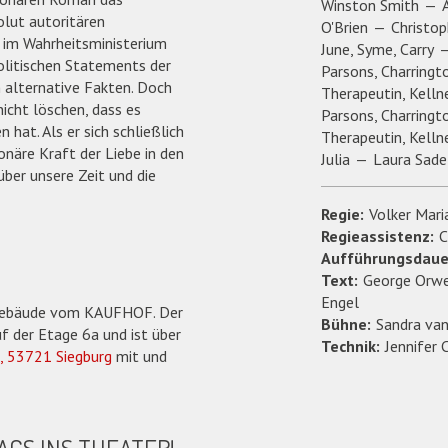
Winston Smith
olut autoritären
O'Brien
Christo
 im Wahrheitsministerium
June, Syme, Carry
olitischen Statements der
Parsons, Charringto
alternative Fakten. Doch
Therapeutin, Kellne
icht löschen, dass es
Parsons, Charringto
hat. Als er sich schließlich
Therapeutin, Kellne
tionäre Kraft der Liebe in den
Julia
Laura Sade
über unsere Zeit und die
Regie:
Volker Mari
Regieassistenz:
C
Aufführungsdaue
Text:
George Orwe
Engel
m Gebäude vom KAUFHOF. Der
Bühne:
Sandra va
f der Etage 6a und ist über
Technik:
Jennifer 
, 53721 Siegburg
mit und