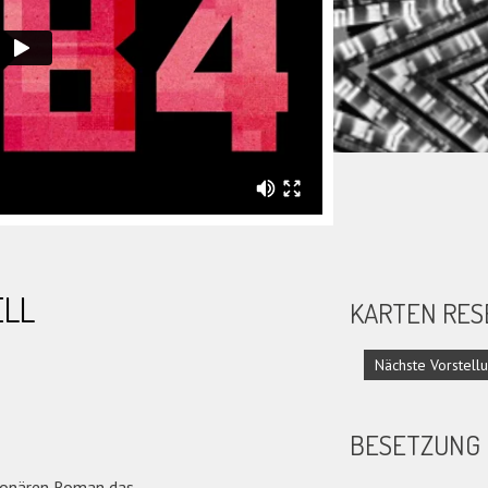
ELL
KARTEN RES
BESETZUNG
sionären Roman das