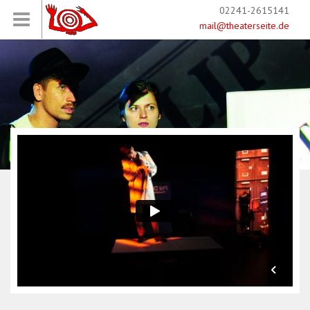
02241-2615141
mail@theaterseite.de