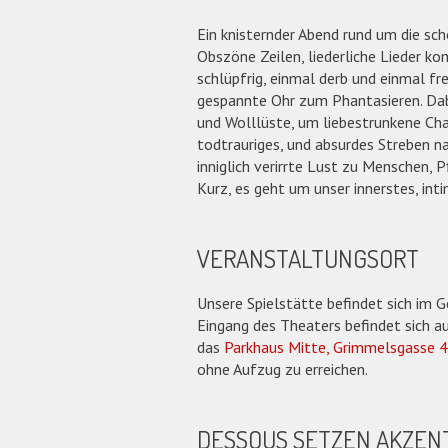
Ein knisternder Abend rund um die sc
Obszöne Zeilen, liederliche Lieder k
schlüpfrig, einmal derb und einmal fr
gespannte Ohr zum Phantasieren. Da
und Wolllüste, um liebestrunkene Ch
todtrauriges, und absurdes Streben 
inniglich verirrte Lust zu Menschen, 
Kurz, es geht um unser innerstes, int
VERANSTALTUNGSORT
Unsere Spielstätte befindet sich i
Eingang des Theaters befindet sich au
das
Parkhaus Mitte, Grimmelsgasse 4
ohne Aufzug zu erreichen.
DESSOUS SETZEN AKZEN