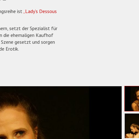
gsreihe ist
„Lady’s Dessous
n, setzt der Spezialist für
n die ehemaligen Kaufhof
n Szene gesetzt und sorgen
de Erotik.