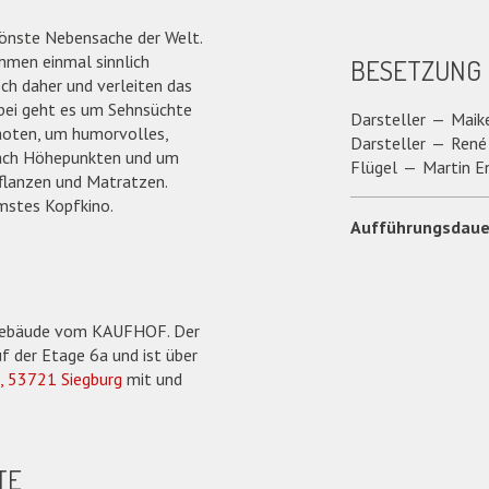
hönste Nebensache der Welt.
ommen einmal sinnlich
BESETZUNG
ech daher und verleiten das
bei geht es um Sehnsüchte
Darsteller
Maik
aoten, um humorvolles,
Darsteller
René
nach Höhepunkten und um
Flügel
Martin E
Pflanzen und Matratzen.
imstes Kopfkino.
Aufführungsdaue
m Gebäude vom KAUFHOF. Der
f der Etage 6a und ist über
, 53721 Siegburg
mit und
TE