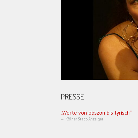
PRESSE
Worte von obszön bis lyrisch
Kölner Stadt-Anzeiger