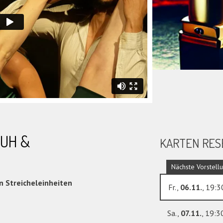
UH &
KARTEN RES
n Streicheleinheiten
Fr.,
06.11.
, 19:3
Sa.,
07.11.
, 19:3