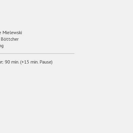
e Mielewski
 Böttcher
ng
r:
90 min. (+15 min. Pause)